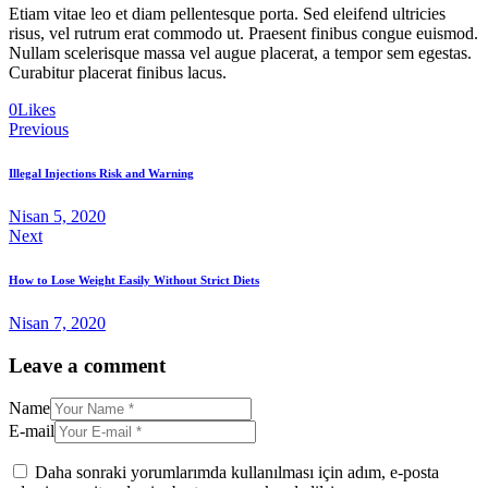
Etiam vitae leo et diam pellentesque porta. Sed eleifend ultricies
risus, vel rutrum erat commodo ut. Praesent finibus congue euismod.
Nullam scelerisque massa vel augue placerat, a tempor sem egestas.
Curabitur placerat finibus lacus.
0
Likes
Yazı
Previous
gezinmesi
Illegal Injections Risk and Warning
Nisan 5, 2020
Next
How to Lose Weight Easily Without Strict Diets
Nisan 7, 2020
Leave a comment
Name
E-mail
Daha sonraki yorumlarımda kullanılması için adım, e-posta