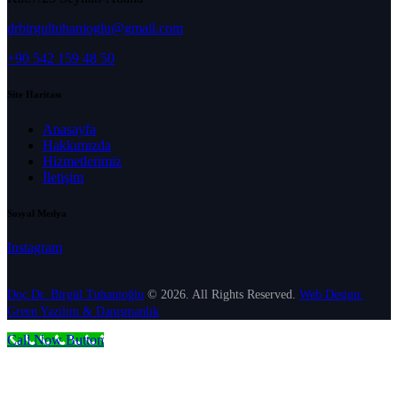
drbirgultuhanioglu@gmail.com
+90 542 159 48 50
Site Haritası
Anasayfa
Hakkımızda
Hizmetlerimiz
İletişim
Sosyal Medya
Instagram
Doç.Dr. Birgül Tuhanioğlu
© 2026. All Rights Reserved.
Web Design:
Green Yazılım & Danışmanlık
Call Now Button