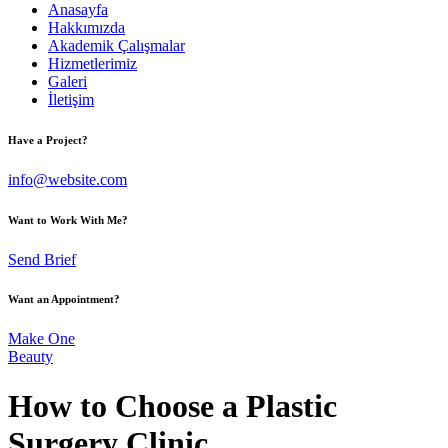
Anasayfa
Hakkımızda
Akademik Çalışmalar
Hizmetlerimiz
Galeri
İletişim
Have a Project?
info@website.com
Want to Work With Me?
Send Brief
Want an Appointment?
Make One
Beauty
How to Choose a Plastic
Surgery Clinic