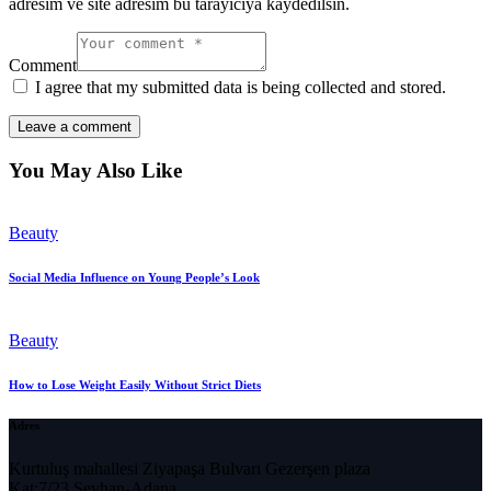
adresim ve site adresim bu tarayıcıya kaydedilsin.
Comment
I agree that my submitted data is being collected and stored.
You May Also Like
Beauty
Social Media Influence on Young People’s Look
Beauty
How to Lose Weight Easily Without Strict Diets
Adres
Kurtuluş mahallesi Ziyapaşa Bulvarı Gezerşen plaza
Kat:7/23 Seyhan-Adana