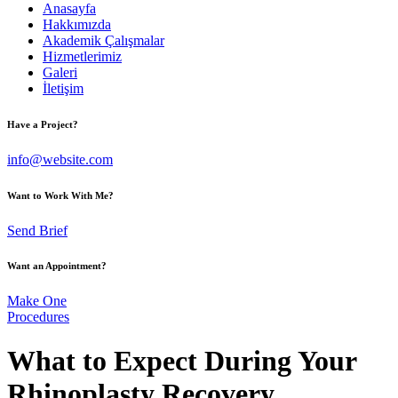
Anasayfa
Hakkımızda
Akademik Çalışmalar
Hizmetlerimiz
Galeri
İletişim
Have a Project?
info@website.com
Want to Work With Me?
Send Brief
Want an Appointment?
Make One
Procedures
What to Expect During Your
Rhinoplasty Recovery