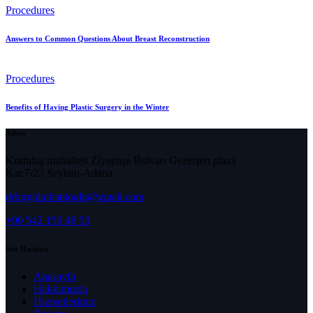
Procedures
Answers to Common Questions About Breast Reconstruction
Procedures
Benefits of Having Plastic Surgery in the Winter
Adres
Kurtuluş mahallesi Ziyapaşa Bulvarı Gezerşen plaza
Kat:7/23 Seyhan-Adana
drbirgultuhanioglu@gmail.com
+90 542 159 48 50
Site Haritası
Anasayfa
Hakkımızda
Hizmetlerimiz