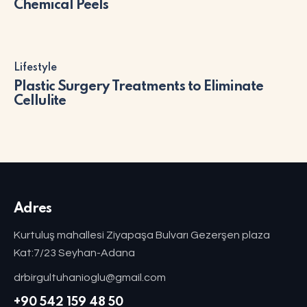
Chemical Peels
Lifestyle
Plastic Surgery Treatments to Eliminate
Cellulite
Adres
Kurtuluş mahallesi Ziyapaşa Bulvarı Gezerşen plaza
Kat:7/23 Seyhan-Adana
drbirgultuhanioglu@gmail.com
+90 542 159 48 50