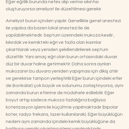
Eğer eğrilik burunda nefes alıp verme sıkıntısı
oluşturuyorsa ameliyat ile düzeltilmesi gerekir.
Ameliyat burun içinden yapılır. Genellikle genel anestezi
ile yapılsa da bazen lokal anestezi ile de
yapılabilmektedir. Septum üzerindeki mukoza kesilir ,
kıkırdak ve kemikteki eğri ve fazla olan kısımlar
çıkartılarak veya yeniden şekillendirilerek septum
düzeltilir. Yani amaç eğri olan burun ortasındaki duvarı
düz bir duvar haline getirmektir. Daha sonra ayrılan
mukozanın bu duvara yeniden yapışması için dikiş atılır
ve gerekirse tampon yerleştirilir.Eğer burun içindeki etler
de (konkalar) çok büyük ve solunumu zorlaştırıyorsa, aynı
zamanda burun etlerine de müdahele edilebilir. Eğer
boyut artışı sadece mukoza fazlalığına bağlıysa
koterizasyon işlemi ile küçültme yapılmaktadır (bipolar
koter, radyo frekans, lazer kullanılarak). Eğer büyüklüğün
nedeni aynı zamanda içindeki kemik büyüklüğüne da
bağlıysa cerrahi çıkartma işlemi yapılmaktadır.